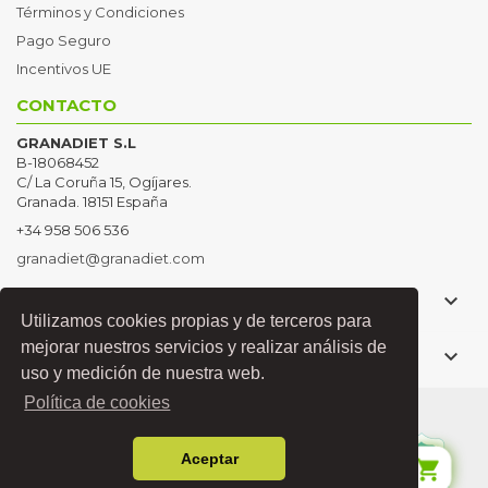
Términos y Condiciones
Pago Seguro
Incentivos UE
CONTACTO
GRANADIET S.L
B-18068452
C/ La Coruña 15, Ogíjares.
Granada. 18151 España
+34 958 506 536
granadiet@granadiet.com

PRODUCTOS
Utilizamos cookies propias y de terceros para
mejorar nuestros servicios y realizar análisis de

TRABAJA CON NOSOTROS
uso y medición de nuestra web.
Política de cookies
Copyright © 2021 Granadiet
Aceptar
shopping_cart