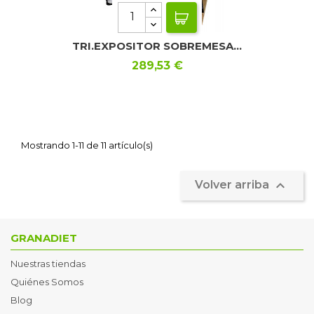
TRI.EXPOSITOR SOBREMESA...
Precio
289,53 €
Mostrando 1-11 de 11 artículo(s)

Volver arriba
GRANADIET
Nuestras tiendas
Quiénes Somos
Blog