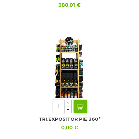
Precio
380,01 €
TRI.EXPOSITOR PIE 360º
Precio
0,00 €