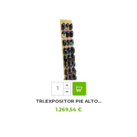
TRI.EXPOSITOR PIE ALTO...
Precio
1.269,54 €