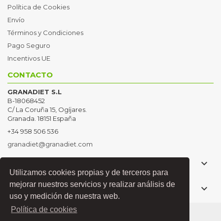
Política de Cookies
Envío
Términos y Condiciones
Pago Seguro
Incentivos UE
CONTACTO
GRANADIET S.L
B-18068452
C/ La Coruña 15, Ogíjares.
Granada. 18151 España
+34 958 506 536
granadiet@granadiet.com

PRODUCTOS
Utilizamos cookies propias y de terceros para
mejorar nuestros servicios y realizar análisis de

TRABAJA CON NOSOTROS
uso y medición de nuestra web.
Política de cookies
Copyright © 2021 Granadiet