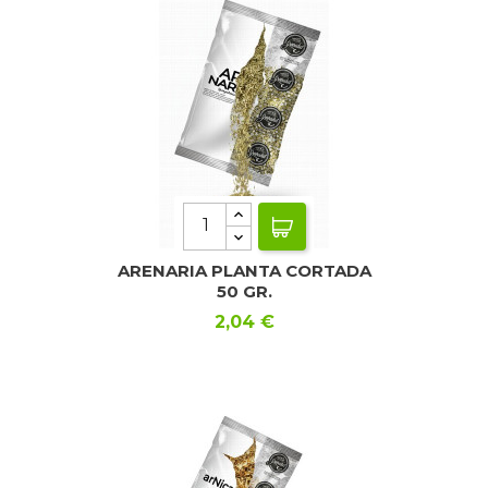
ARENARIA PLANTA CORTADA
50 GR.
Precio
2,04 €