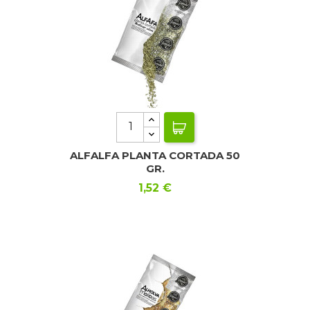
ALFALFA PLANTA CORTADA 50
GR.
Precio
1,52 €