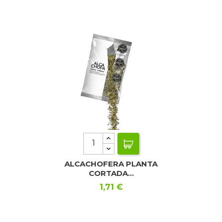
ALCACHOFERA PLANTA
CORTADA...
Precio
1,71 €