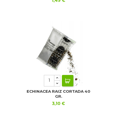
Precio
1,49 €
ECHINACEA RAIZ CORTADA 40
GR.
Precio
3,10 €