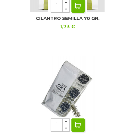
CILANTRO SEMILLA 70 GR.
Precio
1,73 €