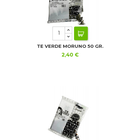
TE VERDE MORUNO 50 GR.
Precio
2,40 €