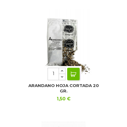
ARANDANO HOJA CORTADA 20
GR.
Precio
1,50 €