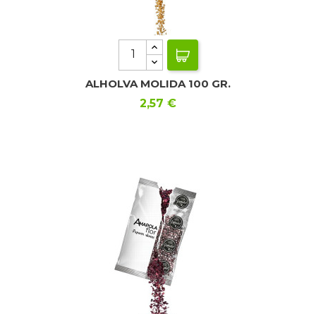
ALHOLVA MOLIDA 100 GR.
Precio
2,57 €