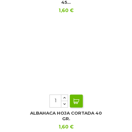
45...
Precio
1,60 €
ALBAHACA HOJA CORTADA 40
GR.
Precio
1,60 €