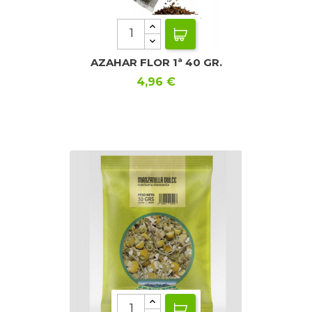
AZAHAR FLOR 1ª 40 GR.
Precio
4,96 €