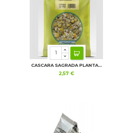
CASCARA SAGRADA PLANTA...
Precio
2,57 €