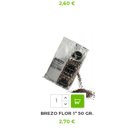
Precio
2,60 €
BREZO FLOR 1ª 50 GR.
Precio
2,70 €