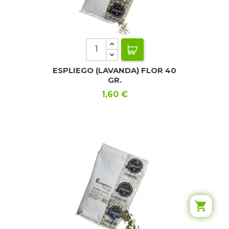
ESPLIEGO (LAVANDA) FLOR 40
GR.
Precio
1,60 €
shopping_cart