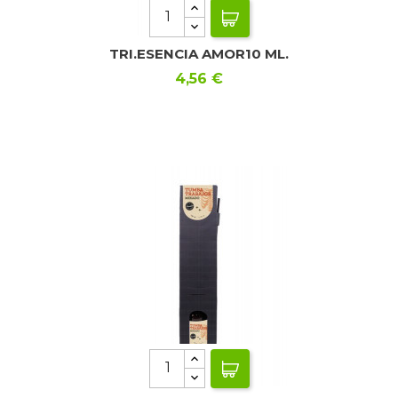
TRI.ESENCIA AMOR10 ML.
Precio
4,56 €