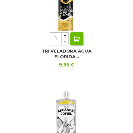
TRI.VELADORA AGUA
FLORIDA...
Precio
9,95 €