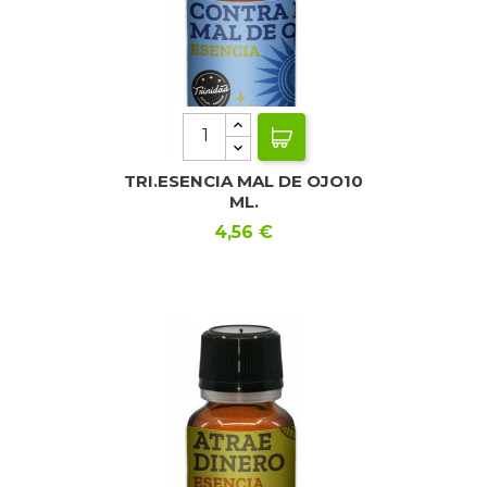
TRI.ESENCIA MAL DE OJO10
ML.
Precio
4,56 €