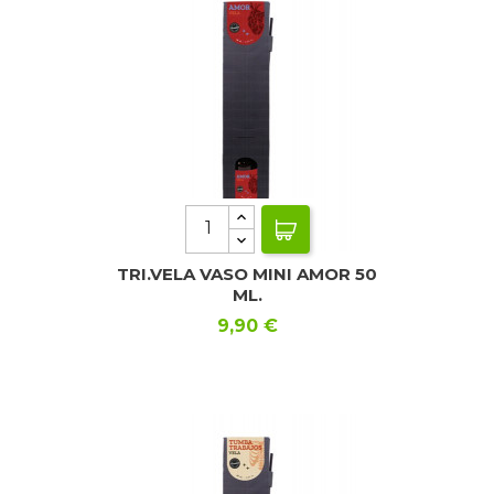
TRI.VELA VASO MINI AMOR 50
ML.
Precio
9,90 €