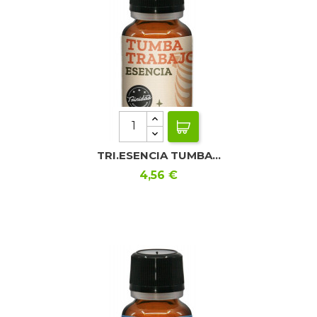
TRI.ESENCIA TUMBA...
Precio
4,56 €