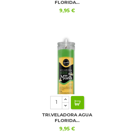
FLORIDA...
Precio
9,95 €
TRI.VELADORA AGUA
FLORIDA...
Precio
9,95 €