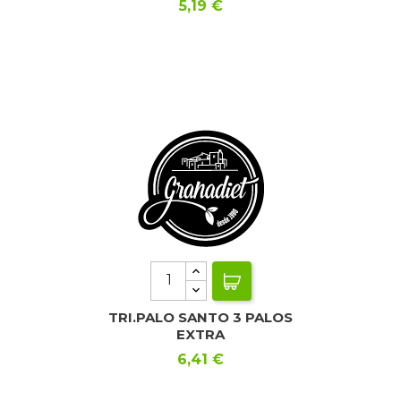
Precio
5,19 €
TRI.PALO SANTO 3 PALOS
EXTRA
Precio
6,41 €