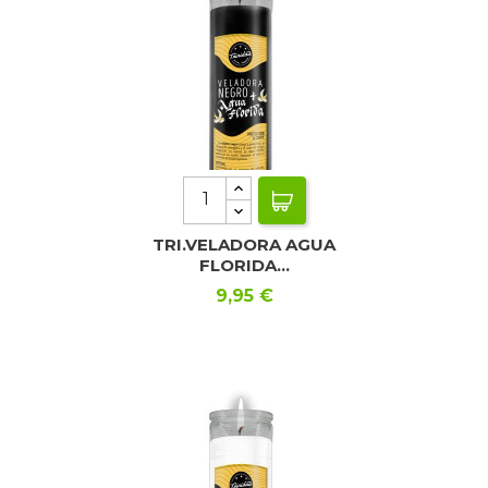
TRI.VELADORA AGUA
FLORIDA...
Precio
9,95 €