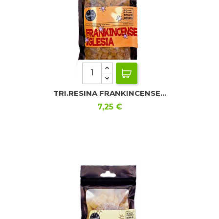
TRI.RESINA FRANKINCENSE...
Precio
7,25 €