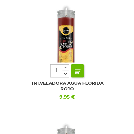
TRI.VELADORA AGUA FLORIDA
ROJO
Precio
9,95 €