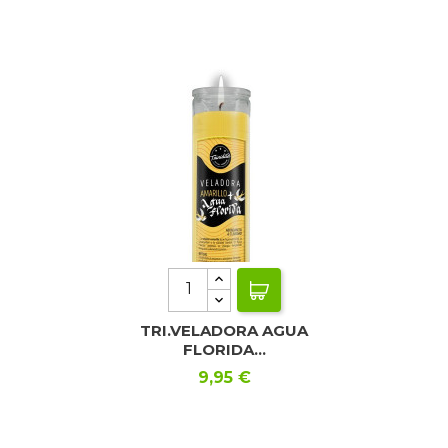
TRI.VELADORA AGUA
FLORIDA...
Precio
9,95 €