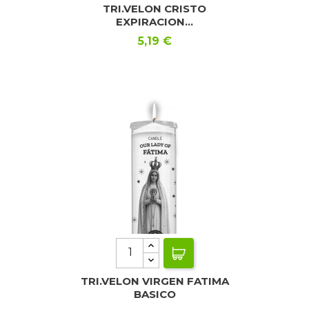
TRI.VELON CRISTO
EXPIRACION...
Precio
5,19 €
TRI.VELON VIRGEN FATIMA
BASICO