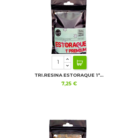
TRI.RESINA ESTORAQUE 1ª...
Precio
7,25 €