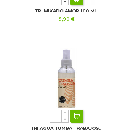
TRI.MIKADO AMOR 100 ML.
Precio
9,90 €
TRI.AGUA TUMBA TRABAJOS...