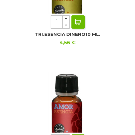
TRI.ESENCIA DINERO10 ML.
Precio
4,56 €