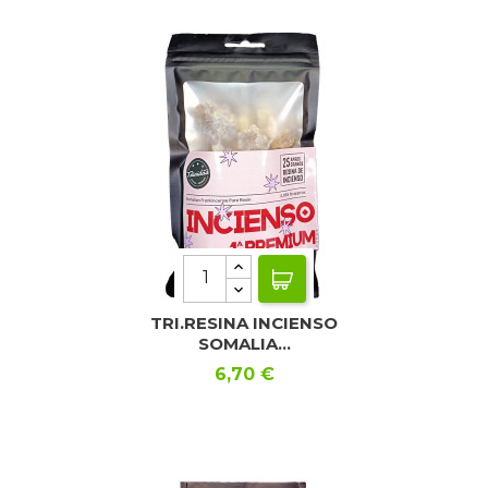
TRI.RESINA INCIENSO
SOMALIA...
Precio
6,70 €