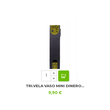
TRI.VELA VASO MINI DINERO...
Precio
9,90 €