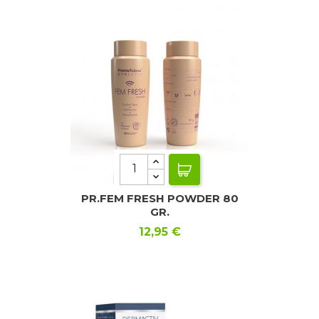
PR.FEM FRESH POWDER 80
GR.
Precio
12,95 €