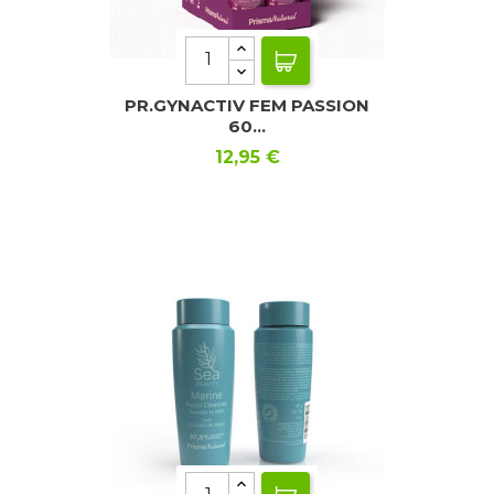
PR.GYNACTIV FEM PASSION
60...
Precio
12,95 €