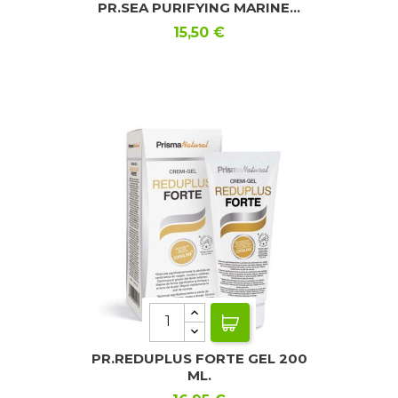
PR.SEA PURIFYING MARINE...
Precio
15,50 €
PR.REDUPLUS FORTE GEL 200
ML.