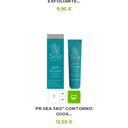
EXFOLIANTE...
Precio
9,95 €
PR.SEA 360º CONTORNO
OJOS...
Precio
12,50 €