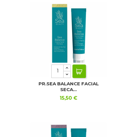
PR.SEA BALANCE FACIAL
SECA...
Precio
15,50 €