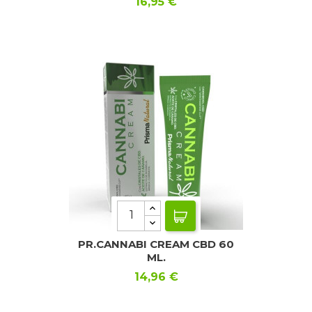
Precio
16,95 €
PR.CANNABI CREAM CBD 60
ML.
Precio
14,96 €