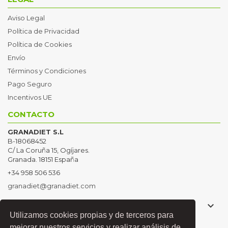
Aviso Legal
Política de Privacidad
Política de Cookies
Envío
Términos y Condiciones
Pago Seguro
Incentivos UE
CONTACTO
GRANADIET S.L
B-18068452
C/ La Coruña 15, Ogíjares.
Granada. 18151 España
+34 958 506 536
granadiet@granadiet.com

PRODUCTOS
Utilizamos cookies propias y de terceros para
mejorar nuestros servicios y realizar análisis de