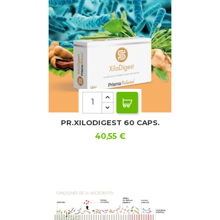
PR.XILODIGEST 60 CAPS.
Precio
40,55 €