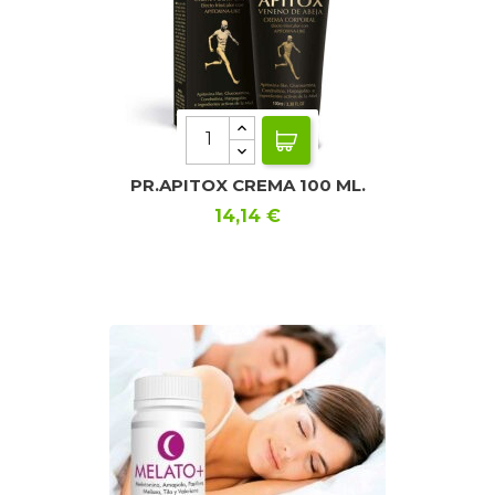
PR.APITOX CREMA 100 ML.
Precio
14,14 €