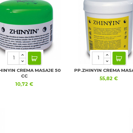
HINYIN CREMA MASAJE 50
PP.ZHINYIN CREMA MASAJ
CC
Precio
55,82 €
Precio
10,72 €