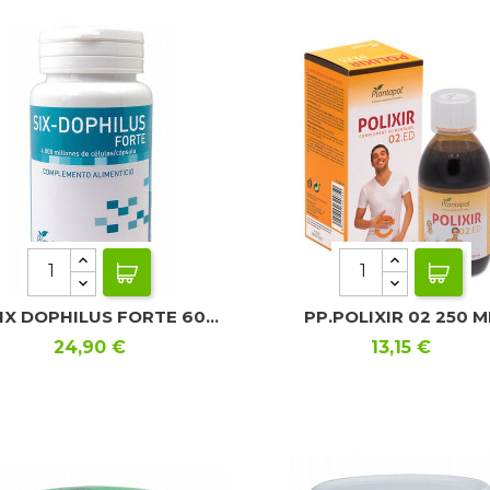
IX DOPHILUS FORTE 60...
PP.POLIXIR 02 250 M
Precio
Precio
24,90 €
13,15 €