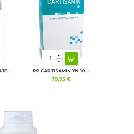
E...
PP.CARTISAMIN YN 10...
Precio
79,95 €