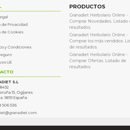
L
PRODUCTOS
Granadiet Herbolario Online -
Legal
Comprar Novedades. Listado 
a de Privacidad
resultados.
ca de Cookies
Granadiet Herbolario Online -
Comprar los más vendidos. Li
de resultados.
os y Condiciones
Granadiet Herbolario Online -
Seguro
Comprar Ofertas. Listado de
ivos UE
resultados.
ACTO
DIET S.L
8452
oruña 15, Ogíjares.
a. 18151 España
8 506 536
iet@granadiet.com