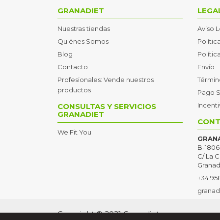
GRANADIET
LEGA
Nuestras tiendas
Aviso 
Quiénes Somos
Polític
Blog
Políti
Contacto
Envío
Profesionales: Vende nuestros
Términ
productos
Pago 
Incent
CONSULTAS Y SERVICIOS
GRANADIET
CONT
We Fit You
GRANA
B-1806
C/ La C
Granad
+34 95
granad
Copyright © 2021 Granadiet