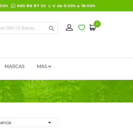
:00h
665 86 87 30 L-V de 9:30h a 18:00h
0

MARCAS
MAS

ancia