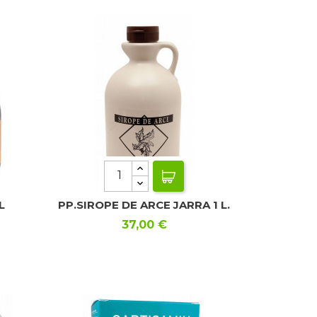
L
PP.SIROPE DE ARCE JARRA 1 L.
Precio
37,00 €