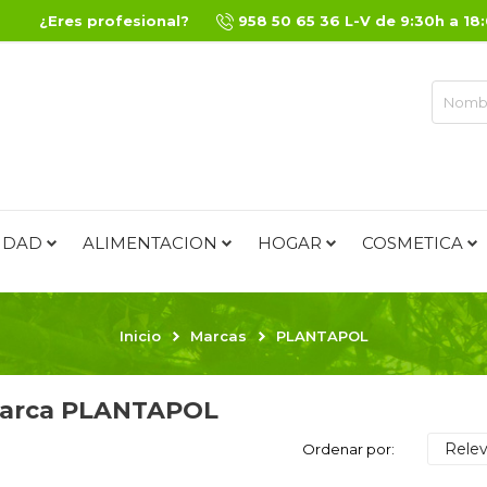
¿Eres profesional?
958 50 65 36 L-V de 9:30h a 18
IDAD
ALIMENTACION
HOGAR
COSMETICA
Inicio
Marcas
PLANTAPOL
 marca PLANTAPOL
Relev
Ordenar por: