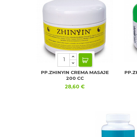
PP.ZHINYIN CREMA MASAJE
PP.Z
200 CC
Precio
28,60 €