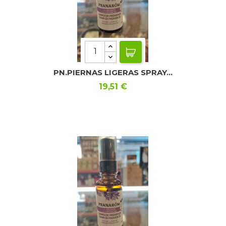
PN.PIERNAS LIGERAS SPRAY...
Precio
19,51 €