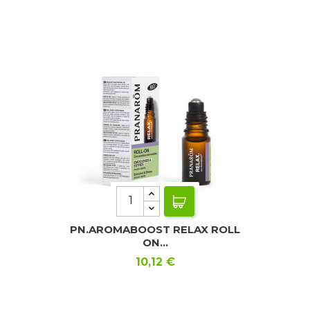
PN.AROMABOOST RELAX ROLL
ON...
Precio
10,12 €