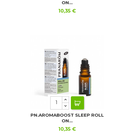
ON...
Precio
10,35 €
PN.AROMABOOST SLEEP ROLL
ON...
Precio
10,35 €