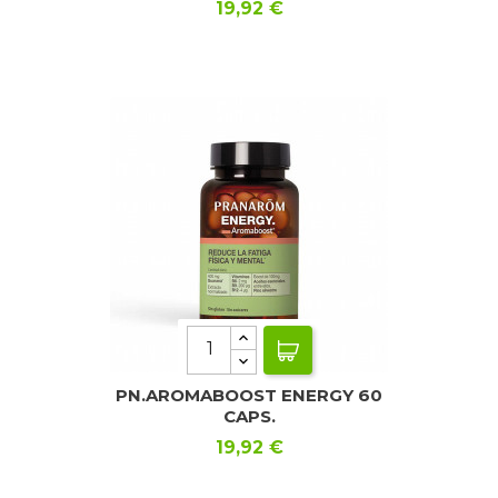
Precio
19,92 €
PN.AROMABOOST ENERGY 60
CAPS.
Precio
19,92 €