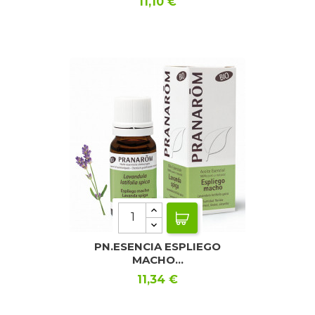
Precio
11,10 €
PN.ESENCIA ESPLIEGO
MACHO...
Precio
11,34 €