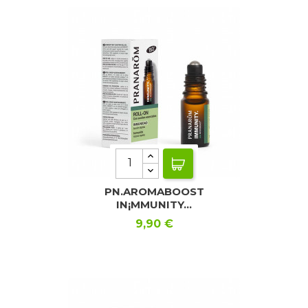
PN.AROMABOOST
IN¡MMUNITY...
Precio
9,90 €