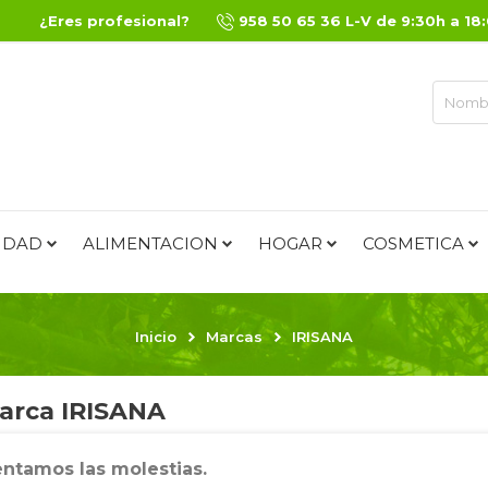
¿Eres profesional?
958 50 65 36 L-V de 9:30h a 18
IDAD
ALIMENTACION
HOGAR
COSMETICA
Inicio
Marcas
IRISANA
arca IRISANA
ntamos las molestias.