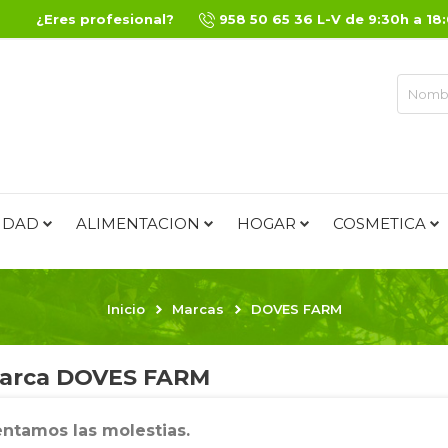
¿Eres profesional?
958 50 65 36 L-V de 9:30h a 18
IDAD
ALIMENTACION
HOGAR
COSMETICA
Inicio
Marcas
DOVES FARM
marca DOVES FARM
ntamos las molestias.