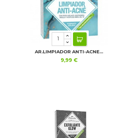
AR.LIMPIADOR ANTI-ACNE...
Precio
9,99 €