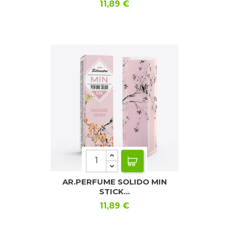
Precio
11,89 €
AR.PERFUME SOLIDO MIN
STICK...
Precio
11,89 €