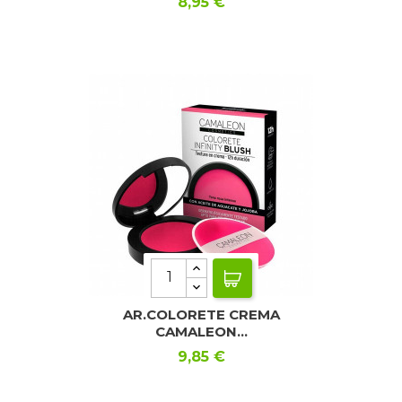
Precio
8,95 €
AR.COLORETE CREMA
CAMALEON...
Precio
9,85 €