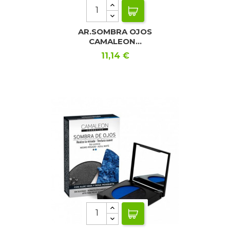
AR.SOMBRA OJOS
CAMALEON...
Precio
11,14 €