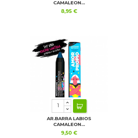
CAMALEON...
Precio
8,95 €
AR.BARRA LABIOS
CAMALEON...
Precio
9,50 €