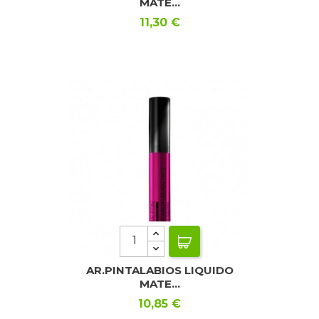
MATE...
Precio
11,30 €
AR.PINTALABIOS LIQUIDO
MATE...
Precio
10,85 €