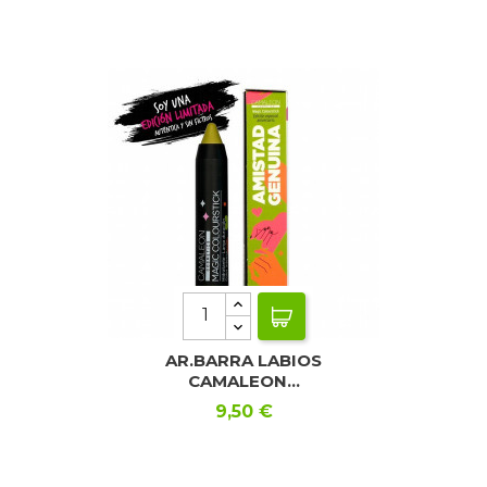
AR.BARRA LABIOS
CAMALEON...
Precio
9,50 €