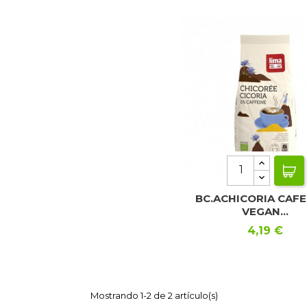
BC.ACHICORIA CAF
VEGAN...
Precio
4,19 €
Mostrando 1-2 de 2 artículo(s)