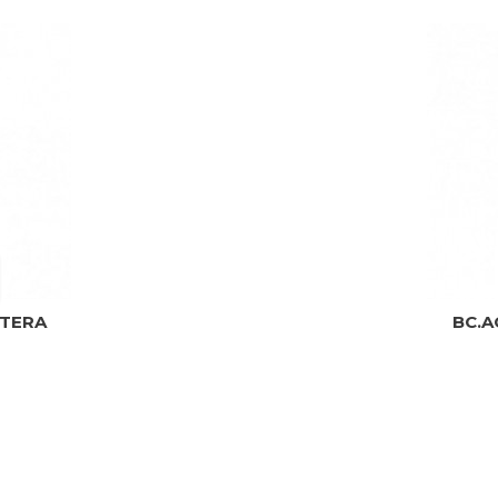
ETERA
BC.A