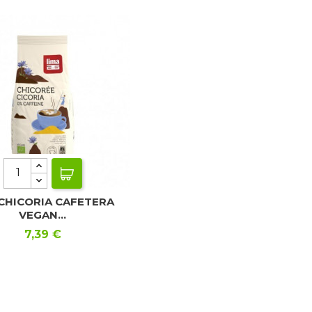
CHICORIA CAFETERA
VEGAN...
Precio
7,39 €