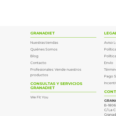
GRANADIET
LEGA
Nuestras tiendas
Aviso 
Quiénes Somos
Polític
Blog
Políti
Contacto
Envío
Profesionales: Vende nuestros
Términ
productos
Pago 
Incent
CONSULTAS Y SERVICIOS
GRANADIET
CONT
We Fit You
GRANA
B-1806
C/ La C
Granad