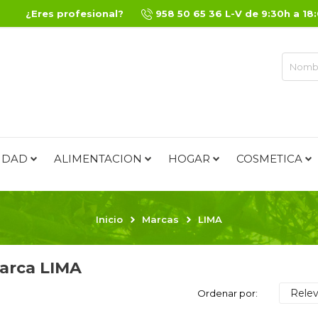
¿Eres profesional?
958 50 65 36 L-V de 9:30h a 18
IDAD
ALIMENTACION
HOGAR
COSMETICA
Inicio
Marcas
LIMA
marca LIMA
Relev
Ordenar por: