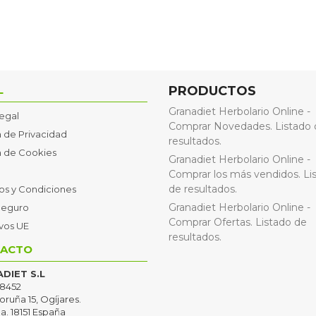
L
PRODUCTOS
Granadiet Herbolario Online -
Legal
Comprar Novedades. Listado 
a de Privacidad
resultados.
ca de Cookies
Granadiet Herbolario Online -
Comprar los más vendidos. Li
de resultados.
os y Condiciones
Granadiet Herbolario Online -
Seguro
Comprar Ofertas. Listado de
ivos UE
resultados.
ACTO
DIET S.L
8452
oruña 15, Ogíjares.
a. 18151 España