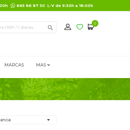
:00h
665 86 87 30 L-V de 9:30h a 18:00h
0

MARCAS
MAS

ancia