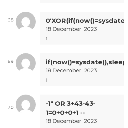
0'XOR(if(now()=sysdate()
18 December, 2023
1
if(now()=sysdate(),sleep(
18 December, 2023
1
-1" OR 3+43-43-
1=0+0+0+1 --
18 December, 2023