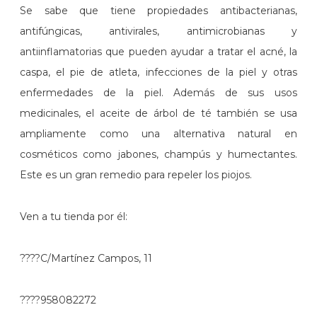
Se sabe que tiene propiedades antibacterianas,
antifúngicas, antivirales, antimicrobianas y
antiinflamatorias que pueden ayudar a tratar el acné, la
caspa, el pie de atleta, infecciones de la piel y otras
enfermedades de la piel. Además de sus usos
medicinales, el aceite de árbol de té también se usa
ampliamente como una alternativa natural en
cosméticos como jabones, champús y humectantes.
Este es un gran remedio para repeler los piojos.
Ven a tu tienda por él:
????C/Martínez Campos, 11
????958082272