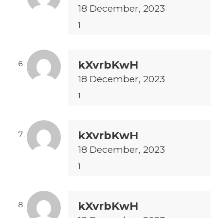
18 December, 2023
1
kXvrbKwH
18 December, 2023
1
kXvrbKwH
18 December, 2023
1
kXvrbKwH