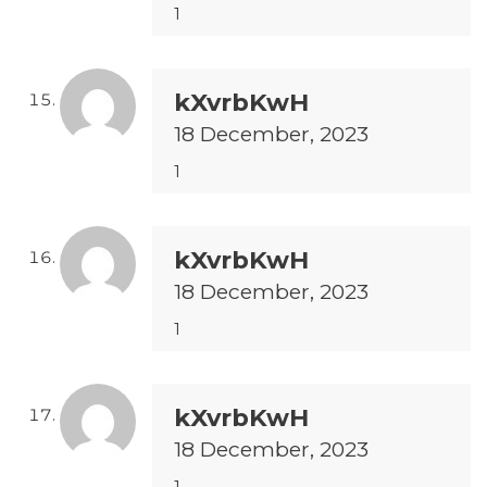
1
kXvrbKwH
18 December, 2023
1
kXvrbKwH
18 December, 2023
1
kXvrbKwH
18 December, 2023
1