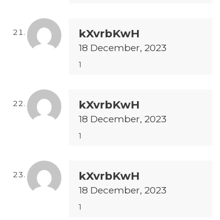
kXvrbKwH
18 December, 2023
1
kXvrbKwH
18 December, 2023
1
kXvrbKwH
18 December, 2023
1